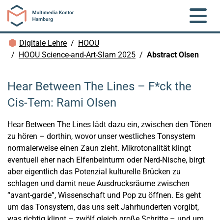
Zum Hauptinhalt springen
Brotkrümelnavigation
Digitale Lehre
HOOU
HOOU Science-and-Art-Slam 2025
Abstract Olsen
Hear Between The Lines – F*ck the
Cis-Tem: Rami Olsen
Hear Between The Lines lädt dazu ein, zwischen den Tönen
zu hören – dorthin, wovor unser westliches Tonsystem
normalerweise einen Zaun zieht. Mikrotonalität klingt
eventuell eher nach Elfenbeinturm oder Nerd-Nische, birgt
aber eigentlich das Potenzial kulturelle Brücken zu
schlagen und damit neue Ausdrucksräume zwischen
“avant-garde”, Wissenschaft und Pop zu öffnen. Es geht
um das Tonsystem, das uns seit Jahrhunderten vorgibt,
was richtig klingt – zwölf gleich große Schritte – und um