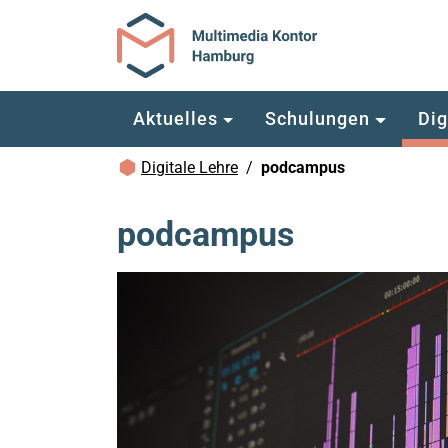
Zum Hauptinhalt springen
Aktuelles
Schulungen
Dig
Brotkrümelnavigation
Digitale Lehre
podcampus
podcampus