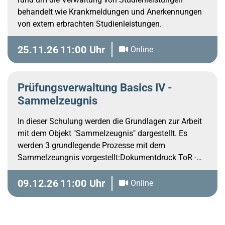
behandelt wie Krankmeldungen und Anerkennungen
von extern erbrachten Studienleistungen.
25.11.26
11:00 Uhr
Online
Prüfungsverwaltung Basics IV -
Sammelzeugnis
In dieser Schulung werden die Grundlagen zur Arbeit
mit dem Objekt "Sammelzeugnis" dargestellt. Es
werden 3 grundlegende Prozesse mit dem
Sammelzeungnis vorgestellt:Dokumentdruck ToR -
Anschieben des Abschlusses mit
Studienverlaufseintrag (ohne Abschlussdokumente) -
09.12.26
11:00 Uhr
Online
Ersetzen eines bereits vorliegenden
Sammelzeugnisses