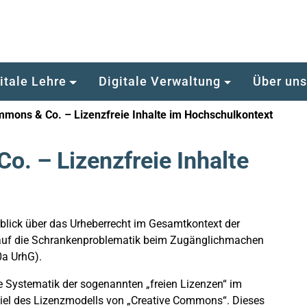
itale Lehre
Digitale Verwaltung
Über un
mmons & Co. – Lizenzfreie Inhalte im Hochschulkontext
o. – Lizenzfreie Inhalte
rblick über das Urheberrecht im Gesamtkontext der
 auf die Schrankenproblematik beim Zugänglichmachen
0a UrhG).
e Systematik der sogenannten „freien Lizenzen“ im
iel des Lizenzmodells von „Creative Commons“. Dieses