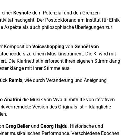
n einer
Keynote
dem Potenzial und den Grenzen
ativität nachgeht. Der Postdoktorand am Institut für Ethik
he Aspekte als auch philosophische Überlegungen zur
der Komposition
Voiceshopping
von
Genoël von
-Autoencoders zu einem Musikinstrument. Die KI wird mit
iert. Die Klarinettistin erforscht ihren eigenen Stimmklang
ettenklänge mit ihrer Stimme aus.
tück
Remix
, wie durch Veränderung und Aneignung
o Anatrini
die Musik von Vivaldi mithilfe von iterativen
rk verfremdete Version des Originals ist – klangliche
den.
on
Greg Beller
und
Georg Hajdu
. Historische und
einer musikalischen Performance. Verschiedene Epochen