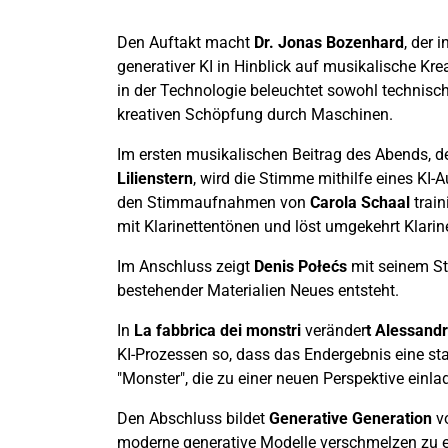
Den Auftakt macht
Dr. Jonas Bozenhard
, der i
generativer KI in Hinblick auf musikalische Kre
in der Technologie beleuchtet sowohl technisc
kreativen Schöpfung durch Maschinen.
Im ersten musikalischen Beitrag des Abends, 
Lilienstern
, wird die Stimme mithilfe eines KI
den Stimmaufnahmen von
Carola Schaal
train
mit Klarinettentönen und löst umgekehrt Klarin
Im Anschluss zeigt
Denis Połećs
mit seinem S
bestehender Materialien Neues entsteht.
In
La fabbrica dei monstri
veränder
t Alessandr
KI-Prozessen so, dass das Endergebnis eine sta
"Monster", die zu einer neuen Perspektive einla
Den Abschluss bildet
Generative Generation
v
moderne generative Modelle verschmelzen zu 