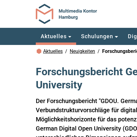
Zum Hauptinhalt springen
Aktuelles
Schulungen
Dig
Brotkrümelnavigation
Aktuelles
Neuigkeiten
Forschungsberic
Forschungsbericht Ge
University
Der Forschungsbericht "GDOU. German
Verbundstrukturvorschläge für digita
Möglichkeitshorizonte für das poten
German Digital Open University (GDOU)