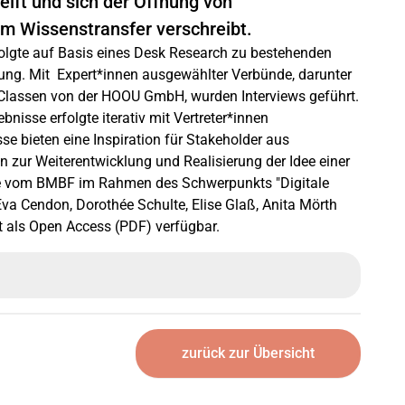
ift und sich der Öffnung von
m Wissenstransfer verschreibt.
folgte auf Basis eines Desk Research zu bestehenden
ung. Mit Expert*innen ausgewählter Verbünde, darunter
lassen von der HOOU GmbH, wurden Interviews geführt.
nisse erfolgte iterativ mit Vertreter*innen
se bieten eine Inspiration für Stakeholder aus
 zur Weiterentwicklung und Realisierung der Idee einer
e vom BMBF im Rahmen des Schwerpunkts "Digitale
va Cendon, Dorothée Schulte, Elise Glaß, Anita Mörth
t als Open Access (PDF) verfügbar.
zurück zur Übersicht