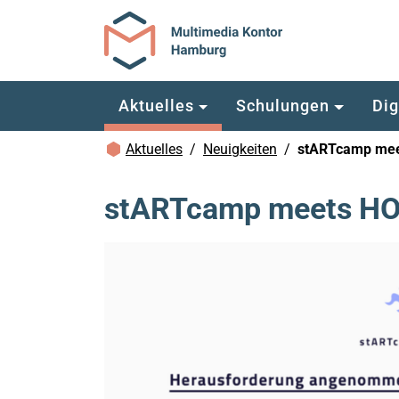
Zum Hauptinhalt springen
Aktuelles
Schulungen
Dig
Brotkrümelnavigation
Aktuelles
Neuigkeiten
stARTcamp mee
stARTcamp meets HO