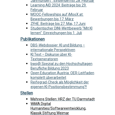
Jahrhundert": Einsendefrist 28. Februar
Learning AID 2024: Beiträge bis 29.
Februar
MOOC-Fellowships auf iMooX.at:
Bewerbungen bis 17. März
ZFHE: Beiträge bis 27. Mai, 17.Juni
Studentischer DINI-Wettbewerb "Mit KI
lernen": Einreichungen bis 1. Juli
Publikationen
DBS-Webdossier: KI und Bildung –
internationale Perspektiven
KI:Text – Diskurse über KI-
Textgeneratoren
bwp@ Spezial zu den Hochschultagen
Berufliche Bildung 2023
Open Education Austria: OER-Leitfaden
komplett überarbeitet
Reifegrad-Check als Möglichkeit der
eigenen KI-Positionsbestimmung?!
Stellen
Mehrere Stellen: HRZ der TU Darmstadt
WiMA Digital
Humanities/Softwareentwicklung,
Klassik Stiftung Weimar