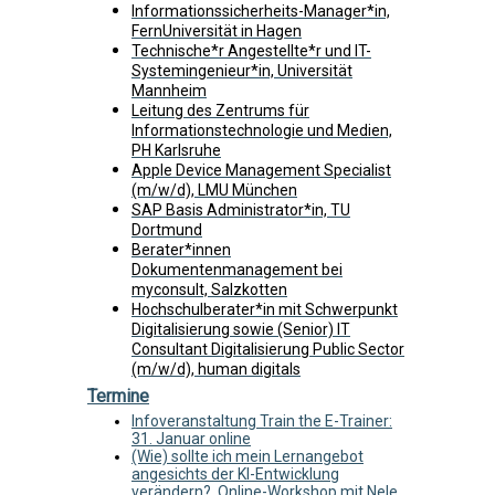
Informationssicherheits-Manager*in,
FernUniversität in Hagen
Technische*r Angestellte*r und IT-
Systemingenieur*in, Universität
Mannheim
Leitung des Zentrums für
Informationstechnologie und Medien,
PH Karlsruhe
Apple Device Management Specialist
(m/w/d), LMU München
SAP Basis Administrator*in, TU
Dortmund
Berater*innen
Dokumentenmanagement bei
myconsult, Salzkotten
Hochschulberater*in mit Schwerpunkt
Digitalisierung sowie (Senior) IT
Consultant Digitalisierung Public Sector
(m/w/d), human digitals
Termine
Infoveranstaltung Train the E-Trainer:
31. Januar online
(Wie) sollte ich mein Lernangebot
angesichts der KI-Entwicklung
verändern?, Online-Workshop mit Nele