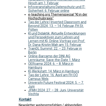
Hirsch am 1. Februar
Infoveranstaltung Datenschutz und IT-
Sicherheit: 6. Februar online
e-teaching.org Themenspecial "KI in der
Hochschulpraxis"
Tag der Lehre | Inverted Classroom and
Beyond 2024: 13. – 14. Februar, FH St.
Pölten
KI und Didaktik: Aktuelle Entwicklungen
und Perspektiven zum Lehren und
Lernen mit KI, Online-Vortrag von Prof.
Dr. Dana-Kristin Mah am 15. Februar
TrainDL Summit: 22. – 23. Februar in
Berlin
Online-Barcamp der DINI-AG
Lernräume: Save-the-Date 1. März
OERcamp 2024: 6. – 8. März in
Hamburg
KI-Werkstatt: 14. März in Hamburg
Tag der Lehre: 16. April am FH OÖ
Campus Wels
University:Future Festival 2024: 5. – 7.
Juni
JFMH 2024: 27. – 28. Juni, Universität
Vechta
Kontakt
Newsletter weiterempfehlen / abbestellen