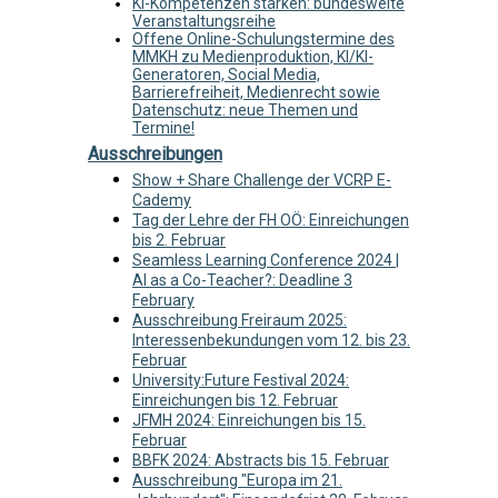
KI-Kompetenzen stärken: bundesweite
Veranstaltungsreihe
Offene Online-Schulungstermine des
MMKH zu Medienproduktion, KI/KI-
Generatoren, Social Media,
Barrierefreiheit, Medienrecht sowie
Datenschutz: neue Themen und
Termine!
Ausschreibungen
Show + Share Challenge der VCRP E-
Cademy
Tag der Lehre der FH OÖ: Einreichungen
bis 2. Februar
Seamless Learning Conference 2024 |
AI as a Co-Teacher?: Deadline 3
February
Ausschreibung Freiraum 2025:
Interessenbekundungen vom 12. bis 23.
Februar
University:Future Festival 2024:
Einreichungen bis 12. Februar
JFMH 2024: Einreichungen bis 15.
Februar
BBFK 2024: Abstracts bis 15. Februar
Ausschreibung "Europa im 21.