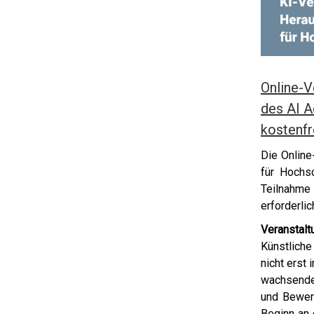
Online-V
des AI A
kostenfr
Die Online
für Hochs
Teilnahme
erforderlic
Veranstal
Künstliche
nicht erst
wachsende 
und Bewer
Beginn an 