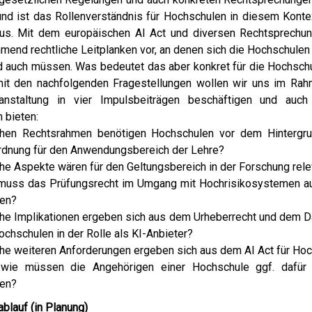
nd ist das Rollenverständnis für Hochschulen in diesem Konte
ffus. Mit dem europäischen AI Act und diversen Rechtsprechu
mend rechtliche Leitplanken vor, an denen sich die Hochschulen 
 auch müssen. Was bedeutet das aber konkret für die Hochsch
it den nachfolgenden Fragestellungen wollen wir uns im Rah
ranstaltung in vier Impulsbeiträgen beschäftigen und auc
 bieten:
hen Rechtsrahmen benötigen Hochschulen vor dem Hintergru
rdnung für den Anwendungsbereich der Lehre?
he Aspekte wären für den Geltungsbereich in der Forschung rele
muss das Prüfungsrecht im Umgang mit Hochrisikosystemen au
en?
he Implikationen ergeben sich aus dem Urheberrecht und dem 
ochschulen in der Rolle als KI-Anbieter?
he weiteren Anforderungen ergeben sich aus dem AI Act für Ho
wie müssen die Angehörigen einer Hochschule ggf. dafür qu
en?
lauf (in Planung)