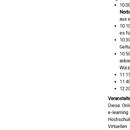
10:0
Norb
aus 
10:1
es fü
10:3
Gelt
10:5
anbi
Würz
11:1
11:4
12:2
Veranstalt
Diese Onl
e-learni
Hochschul
Virtuelle