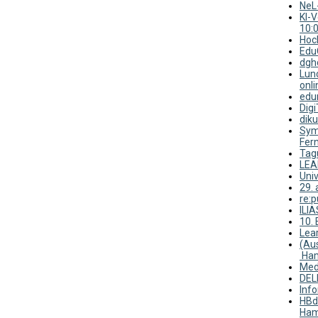
NeL
KI-
10:
Hoch
Edu
dgh
Lun
onli
edu
Digi
diku
Symp
Fern
Tag
LEA
Univ
29. 
re:p
ILIA
10. 
Lea
(Au
Ha
Med
DEL
Inf
HBd
Ham