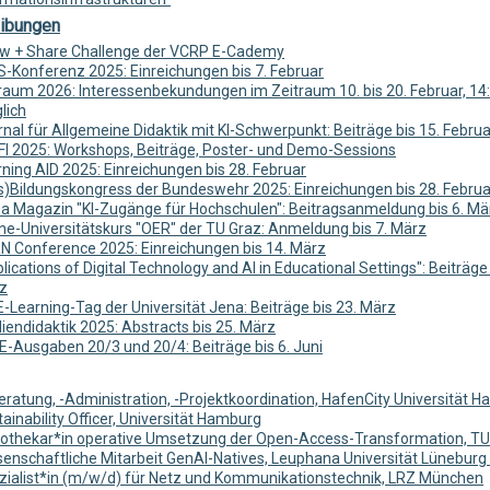
ibungen
w + Share Challenge der VCRP E-Cademy
S-Konferenz 2025: Einreichungen bis 7. Februar
iraum 2026: Interessenbekundungen im Zeitraum 10. bis 20. Februar, 14
lich
nal für Allgemeine Didaktik mit KI-Schwerpunkt: Beiträge bis 15. Februa
FI 2025: Workshops, Beiträge, Poster- und Demo-Sessions
ning AID 2025: Einreichungen bis 28. Februar
s)Bildungskongress der Bundeswehr 2025: Einreichungen bis 28. Februa
a Magazin "KI-Zugänge für Hochschulen": Beitragsanmeldung bis 6. Mä
ne-Universitätskurs "OER" der TU Graz: Anmeldung bis 7. März
N Conference 2025: Einreichungen bis 14. März
lications of Digital Technology and AI in Educational Settings": Beiträge 
z
E-Learning-Tag der Universität Jena: Beiträge bis 23. März
endidaktik 2025: Abstracts bis 25. März
E-Ausgaben 20/3 und 20/4: Beiträge bis 6. Juni
eratung, -Administration, -Projektkoordination, HafenCity Universität 
ainability Officer, Universität Hamburg
liothekar*in operative Umsetzung der Open-Access-Transformation, 
senschaftliche Mitarbeit GenAI-Natives, Leuphana Universität Lüneburg
zialist*in (m/w/d) für Netz und Kommunikationstechnik, LRZ München