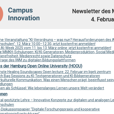
Newsletter de
4. Februa
ine-Veranstaltung "KI-Verordnung – was nun? Herausforderungen des AI
schulen": 12. März 10:00–12:30, jetzt kostenfrei anmelden!
AI-Week 2025 vom 11. bis 13. März online: jetzt kostenfrei anmelden!
e MMKH-Schulungen: KI/KI-Generatoren, Medienproduktion, Social Medi
rierefreiheit, Medienrecht sowie Datenschutz
rage des IWM zu digitalen Bildungsplattformen
s der Hamburg Open Online University (HOOU)
hste Healing Soundscapes Open lecture: 22. Februar im ligeti zentrum
ch Bag Sessions zu KI-Textgeneratoren und KI-Bildgeneratoren
rkulturelle Kommunikation: Was einen Menschen prägt, beeinflusst sein
dlungen
en als Schlüssel: Wie lebenslanges Lernen unsere Welt verändert
onen
tal gestützte Lehre – Innovative Konzepte zur digitalen und analogen L
hschulen
-Diskussionspapier "Digitale Forschungspraxis und kooperative
rmationsinfrastrukturen"