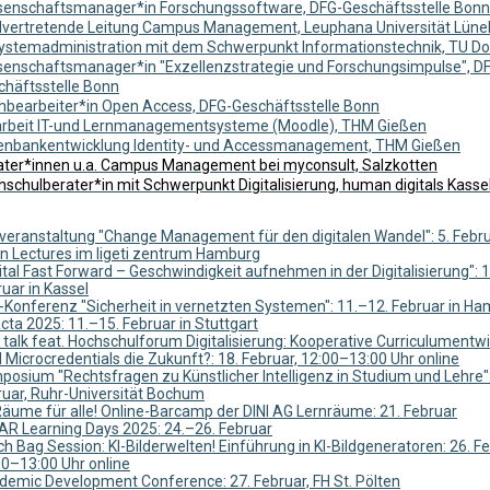
senschaftsmanager*in Forschungssoftware, DFG-Geschäftsstelle Bonn
llvertretende Leitung Campus Management, Leuphana Universität Lüne
Systemadministration mit dem Schwerpunkt Informationstechnik, TU D
senschaftsmanager*in "Exzellenzstrategie und Forschungsimpulse", D
chäftsstelle Bonn
hbearbeiter*in Open Access, DFG-Geschäftsstelle Bonn
arbeit IT-und Lernmanagementsysteme (Moodle), THM Gießen
enbankentwicklung Identity- und Accessmanagement, THM Gießen
ater*innen u.a. Campus Management bei myconsult, Salzkotten
schulberater*in mit Schwerpunkt Digitalisierung, human digitals Kasse
overanstaltung "Change Management für den digitalen Wandel": 5. Febru
n Lectures im ligeti zentrum Hamburg
ital Fast Forward – Geschwindigkeit aufnehmen in der Digitalisierung": 
uar in Kassel
-Konferenz "Sicherheit in vernetzten Systemen": 11.–12. Februar in H
cta 2025: 11.–15. Februar in Stuttgart
talk feat. Hochschulforum Digitalisierung: Kooperative Curriculumentw
 Microcredentials die Zukunft?: 18. Februar, 12:00–13:00 Uhr online
osium "Rechtsfragen zu Künstlicher Intelligenz in Studium und Lehre":
ruar, Ruhr-Universität Bochum
Räume für alle! Online-Barcamp der DINI AG Lernräume: 21. Februar
AR Learning Days 2025: 24.–26. Februar
h Bag Session: KI-Bilderwelten! Einführung in KI-Bildgeneratoren: 26. F
00–13:00 Uhr online
demic Development Conference: 27. Februar, FH St. Pölten