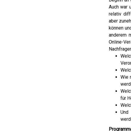
Auch war u
relativ di
aber zuneh
können und
anderem m
Online-Ve
Nachfragen
Welc
Vero
Welc
Wie 
werd
Welc
für H
Welc
Und 
werd
Programmab