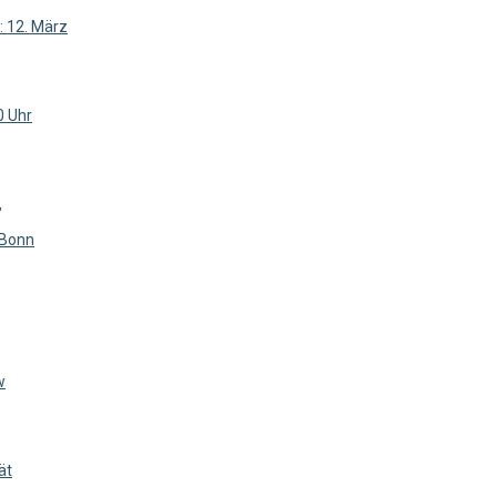
: 12. März
0 Uhr
,
 Bonn
w
ät