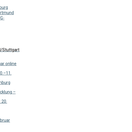
burg
ortmund
FG-
l/Stuttgart
ar online
10.–11.
amburg
icklung –
 20.
ebruar