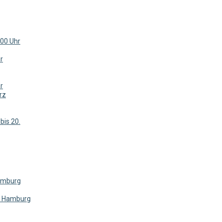
:00 Uhr
r
r
rz
bis 20.
Hamburg
TU Hamburg