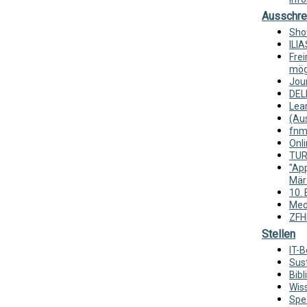
Ausschre
Sho
ILIA
Fre
mög
Jour
DEL
Lear
(Au
fnm
Onli
TUR
"App
Mär
10. 
Medi
ZFH
Stellen
IT-B
Sust
Bib
Wis
Spe