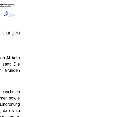
rderungen
des AI Acts
statt. Die
en Gründen
Hochschulen
ahren sowie
 Einordnung
, da es zu
n mangelte.