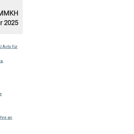
s MMKH
r 2025
 Acts für
a,
e
ehre an