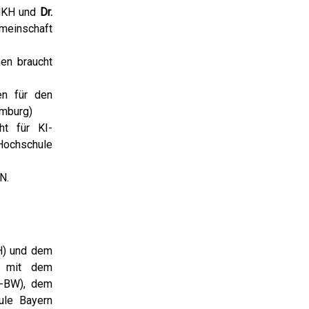
KH und
Dr.
emeinschaft
en braucht
en für den
amburg)
ht für KI-
ochschule
N.
H) und dem
t mit dem
D-BW), dem
ule Bayern