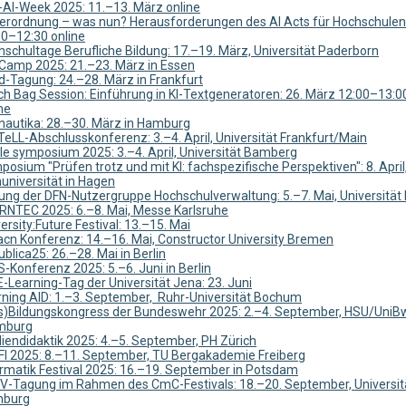
-AI-Week 2025: 11.–13. März online
Verordnung – was nun? Herausforderungen des AI Acts für Hochschulen
00–12:30 online
­schul­ta­ge Be­ruf­li­che Bil­dung: 17.–19. März, Universität Paderborn
Camp 2025: 21.–23. März in Essen
d-Tagung: 24.–28. März in Frankfurt
ch Bag Session: Einführung in KI-Textgeneratoren: 26. März 12:00–13:0
ne
nautika: 28.–30. März in Hamburg
TeLL-Abschlusskonferenz: 3.–4. April, Universität Frankfurt/Main
le symposium 2025: 3.–4. April, Universität Bamberg
osium "Prüfen trotz und mit KI: fachspezifische Perspektiven": 8. April
universität in Hagen
ung der DFN-Nutzergruppe Hochschulverwaltung: 5.–7. Mai, Universität
RNTEC 2025: 6.–8. Mai, Messe Karlsruhe
ersity:Future Festival: 13.–15. Mai
acn Konferenz: 14.–16. Mai, Constructor University Bremen
ublica25: 26.–28. Mai in Berlin
S-Konferenz 2025: 5.–6. Juni in Berlin
E-Learning-Tag der Universität Jena: 23. Juni
rning AID: 1.–3. September, Ruhr-Universität Bochum
s)Bildungskongress der Bundeswehr 2025: 2.–4. September, HSU/UniB
mburg
iendidaktik 2025: 4.–5. September, PH Zürich
FI 2025: 8.–11. September, TU Bergakademie Freiberg
ormatik Festival 2025: 16.–19. September in Potsdam
V-Tagung im Rahmen des CmC-Festivals: 18.–20. September, Universit
burg