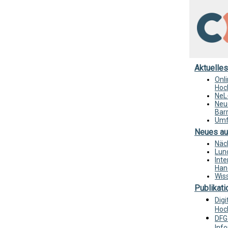
Aktuelles
Onl
Hoch
NeL-
Neu
Bar
Umf
Neues au
Näc
Lun
Inte
Han
Wiss
Publikati
Digi
Hoc
DFG
Info