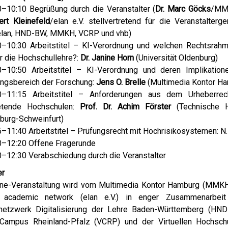
0–10:10 Begrüßung durch die Veranstalter (
Dr. Marc Göcks
/MM
ert Kleinefeld
/elan e.V. stellvertretend für die Veranstalterg
elan, HND-BW, MMKH, VCRP und vhb)
0–10:30 Arbeitstitel – KI-Verordnung und welchen Rechtsrahm
r die Hochschullehre?:
Dr. Janine Horn
(Universität Oldenburg)
0–10:50 Arbeitstitel – KI-Verordnung und deren Implikation
ungsbereich der Forschung:
Jens O. Brelle
(Multimedia Kontor H
0–11:15 Arbeitstitel – Anforderungen aus dem Urheberrec
etende Hochschulen:
Prof. Dr. Achim Förster
(Technische H
burg-Schweinfurt)
5–11:40 Arbeitstitel – Prüfungsrecht mit Hochrisikosystemen: N.
0–12:20 Offene Fragerunde
0–12:30 Verabschiedung durch die Veranstalter
er
ine-Veranstaltung wird vom Multimedia Kontor Hamburg (MMK
ng academic network (elan e.V.) in enger Zusammenarbei
netzwerk Digitalisierung der Lehre Baden-Württemberg (HN
n Campus Rheinland-Pfalz (VCRP) und der Virtuellen Hochsch