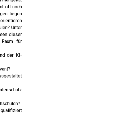
xt oft noch
ngen liegen
orientieren
ulen? Unter
men dieser
h Raum für
nd der KI-
vant?
sgestaltet
Datenschutz
chschulen?
alifiziert