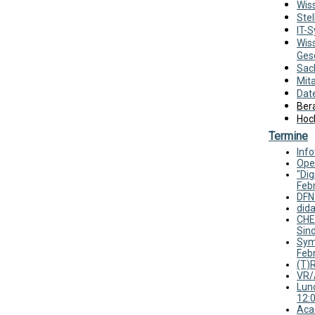
Wis
Ste
IT-
Wis
Ges
Sac
Mit
Dat
Ber
Hoch
Termine
Inf
Ope
"Dig
Febr
DFN
dida
CHE 
Sind
Symp
Feb
(T)
VR/
Lunc
12:
Aca